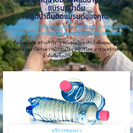
แบรนด์น้ำดื่ม
ผลิตน้ำดื่มติดแบรนด์ของคุณ
ผู้ผลิตและจำหน่ายน้ำดื่ม ขนาด 350 cc 500 cc 600 cc 1500 cc น้ำถัง
ใส 18.9 ลิตร จำหน่ายน้ำจืด ขนาดบรรทุก15000-30000ลิตร
"ดื่มน้ำสะอาด สร้างกำไร" ร่วมลงทุนในธุรกิจน้ำดื่มคุณภาพสูง
ผลิตภัณฑ์ของเราได้รับความไว้วางใจจากผู้บริโภค มาร่วมสร้างแบรนด์
น้ำดื่มที่แข็งแกร่งไปด้วยกัน
บริการของเรา