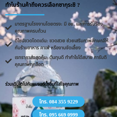
ทำไมร้านค้าถึงควรเลือกซากุระชิ ?
มาตรฐานโรงงานโดยตรง: มี อย. และการรับรอง
คุณภาพครบถ้วน
ดีไซน์ขวดโดดเด่น: ขวดสวย ช่วยเสริมภาพลักษณ์ให้
กับร้านอาหาร คาเฟ่ หรืองานจัดเลี้ยง
​เรทราคาส่งสุดคุ้ม: ต้นทุนดี ทำกำไรได้สบาย การันตี
คุณภาพทุกล็อต
​ร่วมเติบโตไปกับแบรนด์น้ำดื่มที่ใส่ใจคุณภาพ
โทร. 084 355 9229
โทร. 095 669 0999