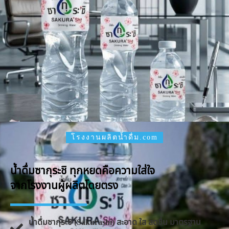
โรงงานผลิตน้ำดื่ม.com
น้ำดื่มซากุระชิ ทุกหยดคือความใส่ใจ
จากโรงงานผู้ผลิตโดยตรง
น้ำดื่มซากุระชิ (Sakurashi) สะอาด ใส สดชื่น มาตรฐาน