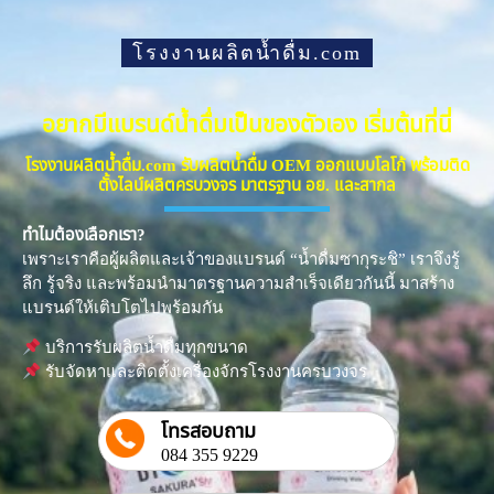
โรงงานผลิตน้ำดื่ม.com
อยากมีแบรนด์น้ำดื่มเป็นของตัวเอง เริ่มต้นที่นี่
โรงงานผลิตน้ำดื่ม.com รับผลิตน้ำดื่ม OEM ออกแบบโลโก้ พร้อมติด
ตั้งไลน์ผลิตครบวงจร มาตรฐาน อย. และสากล
ทำไมต้องเลือกเรา?
เพราะเราคือผู้ผลิตและเจ้าของแบรนด์ “น้ำดื่มซากุระชิ” เราจึงรู้
ลึก รู้จริง และพร้อมนำมาตรฐานความสำเร็จเดียวกันนี้ มาสร้าง
แบรนด์ให้เติบโตไปพร้อมกัน
บริการรับผลิตน้ำดื่มทุกขนาด
รับจัดหาและติดตั้งเครื่องจักรโรงงานครบวงจร
โทรสอบถาม
084 355 9229