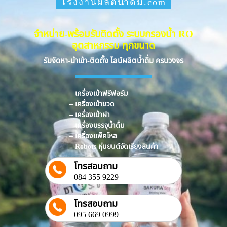
โรงงานผลิตน้ำดื่ม.com
จำหน่าย-พร้อมรับติดตั้ง ระบบกรองน้ำ RO
อุตสาหกรรม ทุกขนาด
รับจัดหา-นำเข้า-ติดตั้ง ไลน์ผลิตน้ำดื่ม ครบวงจร
– เครื่องเป่าฟรีฟอร์ม
– เครื่องเป่าขวด
– เครื่องเป่าฝา
– เครื่องบรรจุน้ำดื่ม
– เครื่องแพ็คโหล
– Robots หุ่นยนต์จัดเรียงสินค้า
โทรสอบถาม
084 355 9229
โทรสอบถาม
095 669 0999