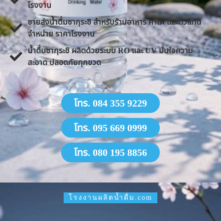
โรงงาน
ขายส่งน้ำดื่มซากุระชิ สำหรับร้านอาหาร คาเฟ่ และตัวแทน
จำหน่าย ราคาโรงงาน
น้ำดื่มซากุระชิ ผลิตด้วยระบบ RO และ UV มั่นใจความ
สะอาด ปลอดภัยทุกขวด
โทร. 084 355 9229
โทร. 095 669 0999
โทร. 080 195 8856
โรงงานผลิตน้ำดื่ม.com