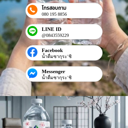
โทรสอบถาม
080 195 8856
LINE ID
@0843559229
Facebook
น้ำดื่มซากุระ’ชิ
Messenger
น้ำดื่มซากุระ’ชิ