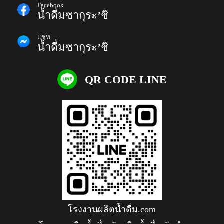
Facebook
น้ำดื่มซากุระ’ชิ
แชท
น้ำดื่มซากุระ’ชิ
QR CODE LINE
โรงงานผลิตน้ำดื่ม.com