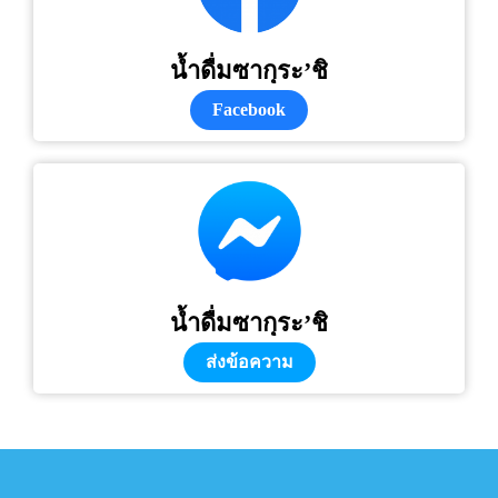
น้ำดื่มซากุระ’ชิ
Facebook
น้ำดื่มซากุระ’ชิ
ส่งข้อความ