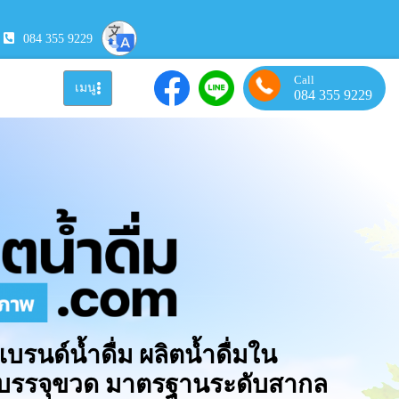
084 355 9229
Call
เมนู
084 355 9229
แบรนด์น้ำดื่ม ผลิตน้ำดื่มใน
มบรรจุขวด มาตรฐานระดับสากล