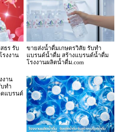
โสธร รับ
ขายส่งน้ำดื่มเกษตรวิสัย รับทำ
ม โรงงาน
แบรนด์น้ำดื่ม สร้างแบรนด์น้ำดื่ม
โรงงานผลิตน้ำดื่ม.com
รงงาน
รับทำ
มติดแบรนด์