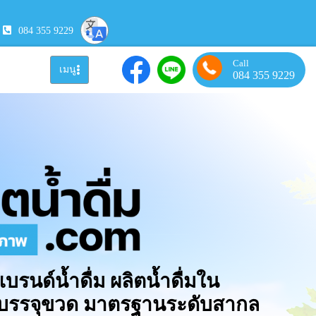
084 355 9229
Call
เมนู
084 355 9229
แบรนด์น้ำดื่ม ผลิตน้ำดื่มใน
มบรรจุขวด มาตรฐานระดับสากล