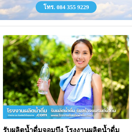
โทร. 084 355 9229
รับผลิตน้ำดื่มจอมบึง โรงงานผลิตน้ำดื่ม