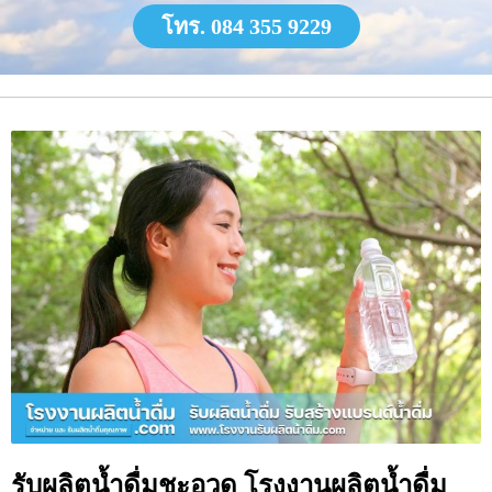
โทร. 084 355 9229
รับผลิตน้ำดื่มชะอวด โรงงานผลิตน้ำดื่ม