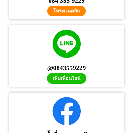
084 355 9229
โทรด่วนคลิก
@0843559229
เพิ่มเพื่อนไลน์