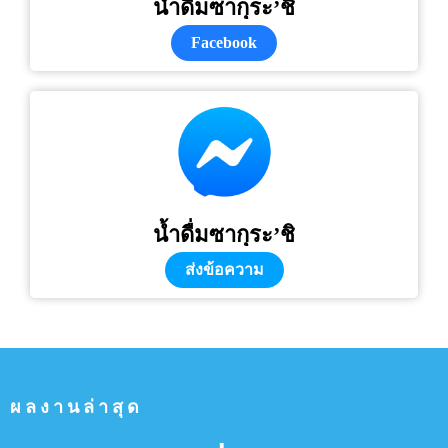
น้ำดื่มซากุระ’ชิ
Facebook
น้ำดื่มซากุระ’ชิ
ส่งข้อความ
ผลงานล่าสุด