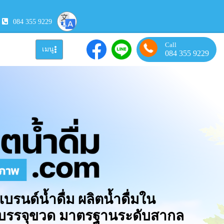
084 355 9229
Call
เมนู
084 355 9229
แบรนด์น้ำดื่ม ผลิตน้ำดื่มใน
มบรรจุขวด มาตรฐานระดับสากล