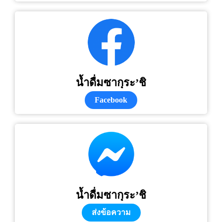
น้ำดื่มซากุระ’ชิ
Facebook
น้ำดื่มซากุระ’ชิ
ส่งข้อความ