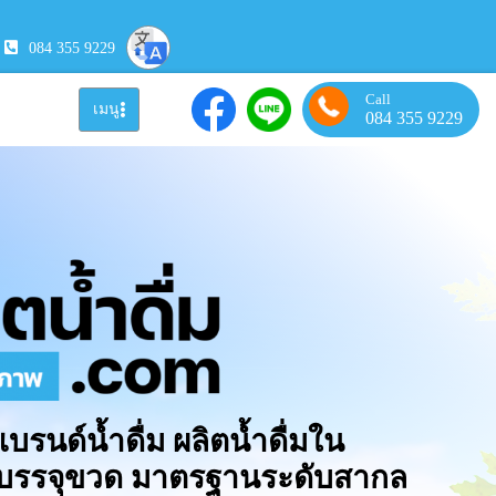
084 355 9229
Call
เมนู
084 355 9229
แบรนด์น้ำดื่ม ผลิตน้ำดื่มใน
มบรรจุขวด มาตรฐานระดับสากล