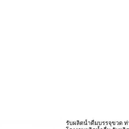
รับผลิตน้ำดื่มบรรจุขวด ท