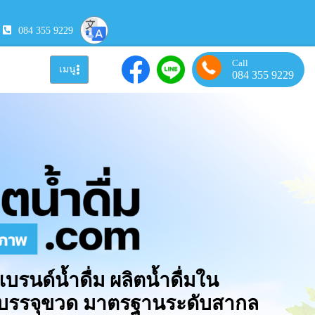
084 355 9229
Call
เมนู
084 355 9229
แบรนด์น้ำดื่ม ผลิตน้ำดื่มใน
มบรรจุขวด มาตรฐานระดับสากล