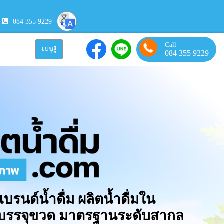
084 355 9229
Call
เมนู
084 355 9229
แบรนด์น้ำดื่ม ผลิตน้ำดื่มใน
มบรรจุขวด มาตรฐานระดับสากล