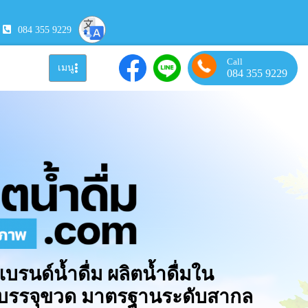
084 355 9229
Call
เมนู
084 355 9229
แบรนด์น้ำดื่ม ผลิตน้ำดื่มใน
มบรรจุขวด มาตรฐานระดับสากล