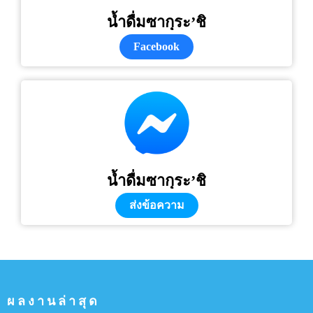
น้ำดื่มซากุระ’ชิ
Facebook
น้ำดื่มซากุระ’ชิ
ส่งข้อความ
ผลงานล่าสุด