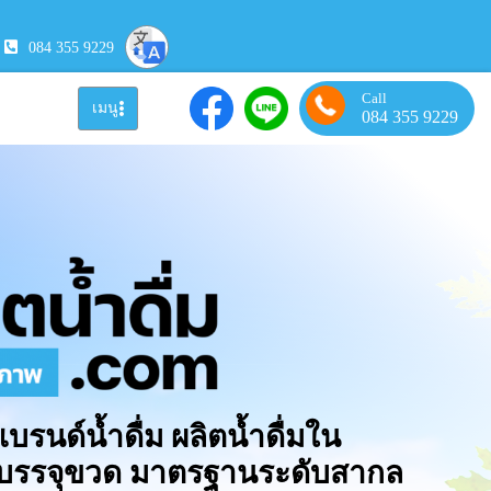
084 355 9229
Call
เมนู
084 355 9229
แบรนด์น้ำดื่ม ผลิตน้ำดื่มใน
มบรรจุขวด มาตรฐานระดับสากล