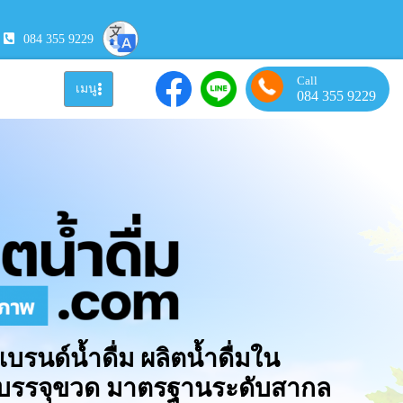
084 355 9229
Call
เมนู
084 355 9229
แบรนด์น้ำดื่ม ผลิตน้ำดื่มใน
มบรรจุขวด มาตรฐานระดับสากล