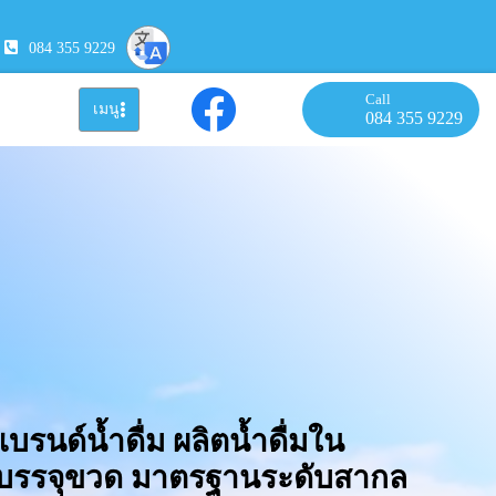
084 355 9229
Call
เมนู
084 355 9229
แบรนด์น้ำดื่ม ผลิตน้ำดื่มใน
มบรรจุขวด มาตรฐานระดับสากล