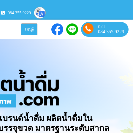
084 355 9229
Call
เมนู
084 355 9229
แบรนด์น้ำดื่ม ผลิตน้ำดื่มใน
มบรรจุขวด มาตรฐานระดับสากล