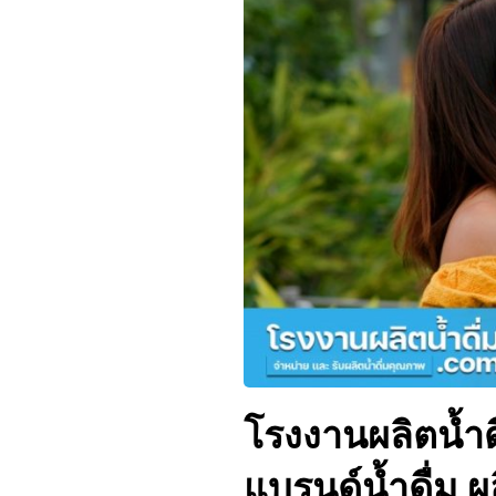
โรงงานผลิตน้ำดื
แบรนด์น้ำดื่ม ผ