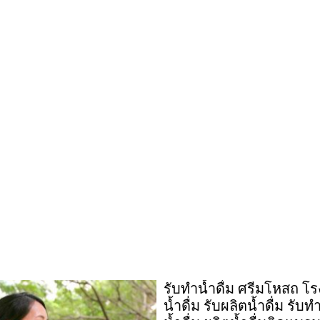
รับทำน้ำดื่ม ศรีมโหสถ โ
น้ำดื่ม รับผลิตน้ำดื่ม รับ