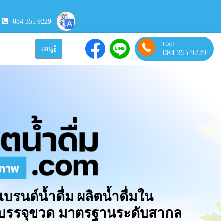
084 355 9229
Call
เมนู
084 355 9229
แบรนด์น้ำดื่ม ผลิตน้ำดื่มใน
มบรรจุขวด มาตรฐานระดับสากล